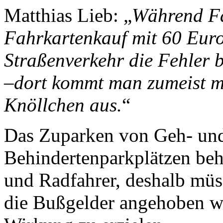
Matthias Lieb: „
Während Fa
Fahr­karten­kauf mit 60 Eur
Straßen­verkehr die Fehler 
–dort kommt man zumeist mi
Knöllchen aus.
“
Das Zuparken von Geh- un
Behindertenparkplätzen be
und Radfahrer, deshalb müs
die Bußgelder angehoben w