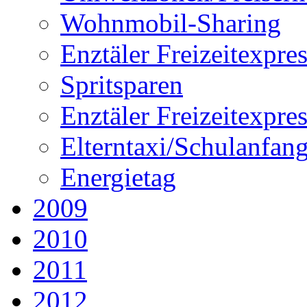
Wohnmobil-Sharing
Enztäler Freizeitexpre
Spritsparen
Enztäler Freizeitexpre
Elterntaxi/Schulanfan
Energietag
2009
2010
2011
2012