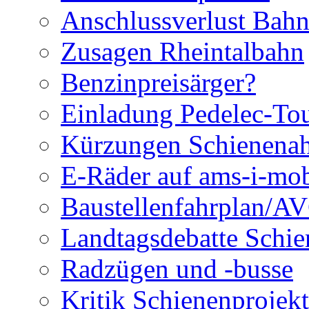
Anschlussverlust Bah
Zusagen Rheintalbahn
Benzinpreisärger?
Einladung Pedelec-To
Kürzungen Schienenah
E-Räder auf ams-i-mob
Baustellenfahrplan/A
Landtagsdebatte Schie
Radzügen und -busse
Kritik Schienenprojek