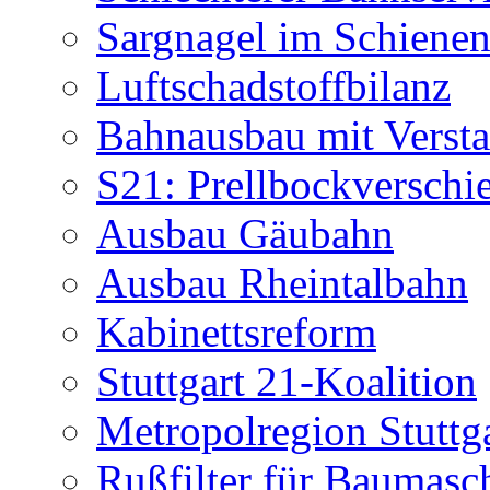
Sargnagel im Schiene
Luftschadstoffbilanz
Bahnausbau mit Verst
S21: Prellbockverschi
Ausbau Gäubahn
Ausbau Rheintalbahn
Kabinettsreform
Stuttgart 21-Koalition
Metropolregion Stuttg
Rußfilter für Baumasc