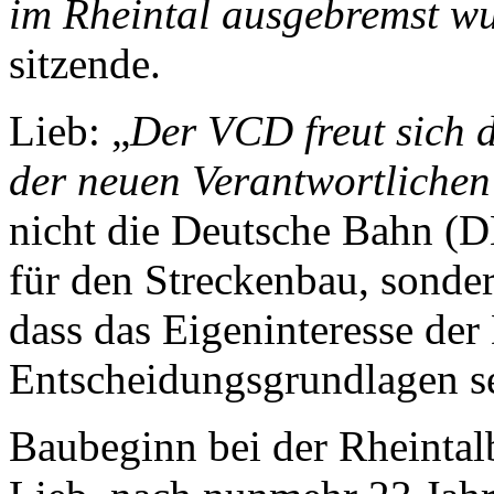
im Rheintal ausgebremst w
sitzende.
Lieb: „
Der VCD freut sich 
der neuen Ver­ant­wort­li­che
nicht die Deutsche Bahn (DB)
für den Strecken­bau, sonde
dass das Eigen­interesse der
Ent­schei­dungs­grund­lagen s
Baubeginn bei der Rheintal