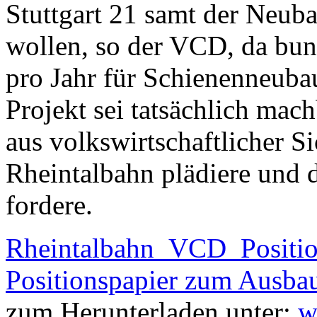
Stuttgart 21 samt der Neub
wollen, so der VCD, da bund
pro Jahr für Schienenneuba
Projekt sei tat­säch­lich m
aus volks­wirt­schaft­licher 
Rheintalbahn plädiere und 
fordere.
Rheintalbahn_VCD_Positi
Positionspapier zum Ausbau
zum Herunterladen unter:
w