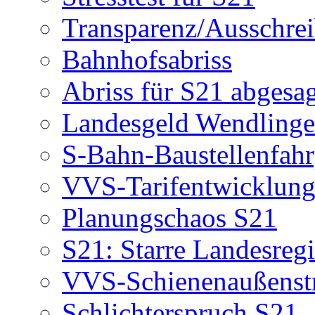
Transparenz/Ausschre
Bahnhofsabriss
Abriss für S21 abgesa
Landesgeld Wendling
S-Bahn-Baustellenfahr
VVS-Tarifentwicklun
Planungschaos S21
S21: Starre Landesreg
VVS-Schienenaußenstr
Schlichterspruch S21